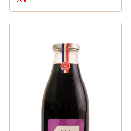
2.90
€