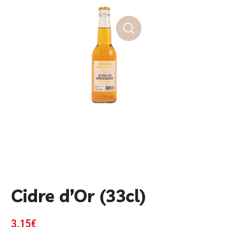
Cidre d’Or (33cl)
3.15
€