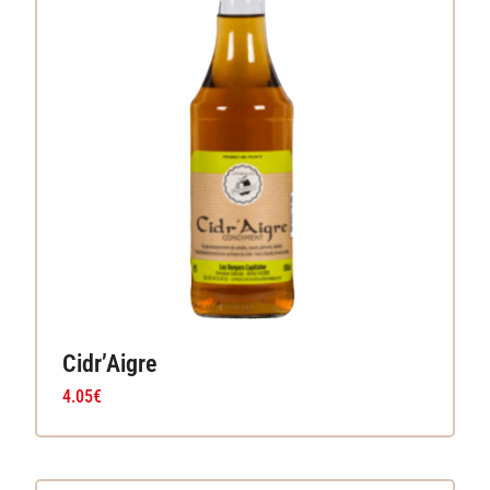
Cidr’Aigre
4.05
€