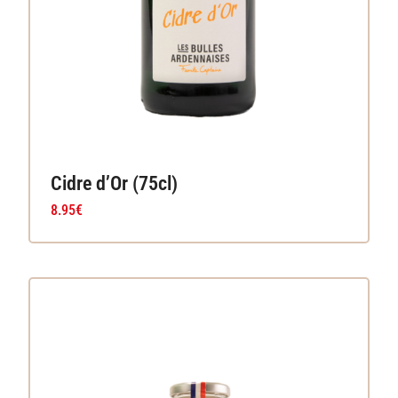
Cidre d’Or (75cl)
8.95
€