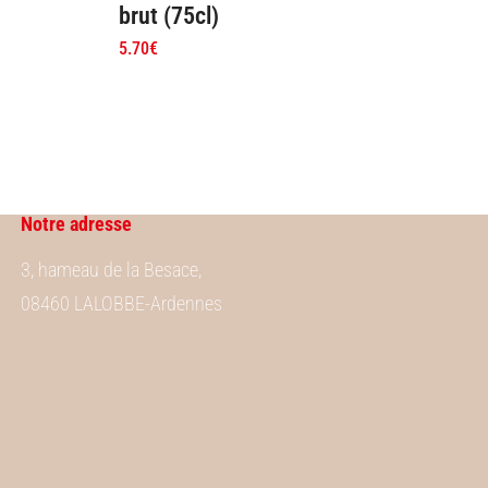
brut (75cl)
5.70
€
Notre adresse
3, hameau de la Besace,
08460 LALOBBE-Ardennes