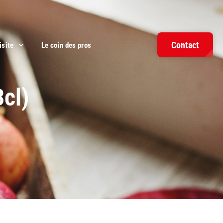
Contact
isite
Le coin des pros
3cl)