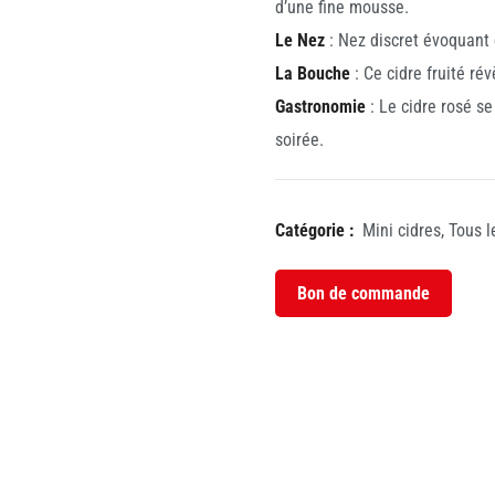
d’une fine mousse.
Le Nez
: Nez discret évoquant 
La Bouche
: Ce cidre fruité ré
Gastronomie
: Le cidre rosé se 
soirée.
Catégorie :
Mini cidres
,
Tous l
Bon de commande