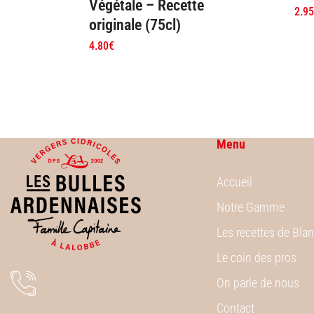
Végétale – Recette
2.95
originale (75cl)
4.80
€
Menu
Accueil
Notre Gamme
Les recettes de Bla
Le coin des pros
On parle de nous
Contact