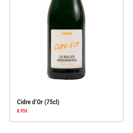
Cidre d’Or (75cl)
8.95
€