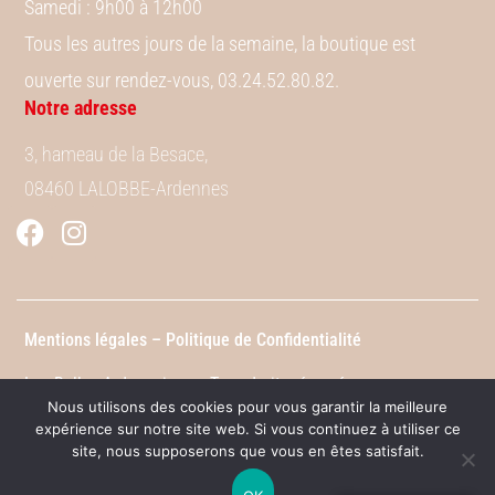
Samedi
: 9h00 à 12h00
Tous les autres jours de la semaine, la boutique est
ouverte sur rendez-vous, 03.24.52.80.82.
Notre adresse
3, hameau de la Besace,
08460 LALOBBE-Ardennes
Mentions légales –
Politique de Confidentialité
Les Bulles Ardennaises – Tous droits réservés
Nous utilisons des cookies pour vous garantir la meilleure
expérience sur notre site web. Si vous continuez à utiliser ce
site, nous supposerons que vous en êtes satisfait.